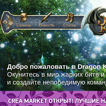
Главная
Новости
Статьи
Добро пожаловать в Dragon K
Окунитесь в мир жарких битв и
и создайте непобедимую коман