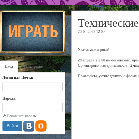
Технические
26-04-2022 12:00
Уважаемые игроки!
28 апреля в 5:00
по московскому врем
Ориентировочная длительность - 2 часа
Вход
Регистрация
Пожалуйста, учтите данную информаци
Логин или Почта:
Пароль:
Вспомнить пароль