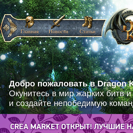
Главная
Новости
Статьи
Добро пожаловать в Dragon K
Окунитесь в мир жарких битв и
и создайте непобедимую коман