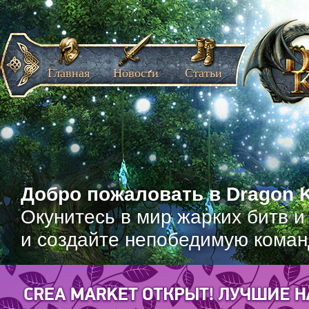
Главная
Новости
Статьи
Добро пожаловать в Dragon K
Окунитесь в мир жарких битв и
и создайте непобедимую коман