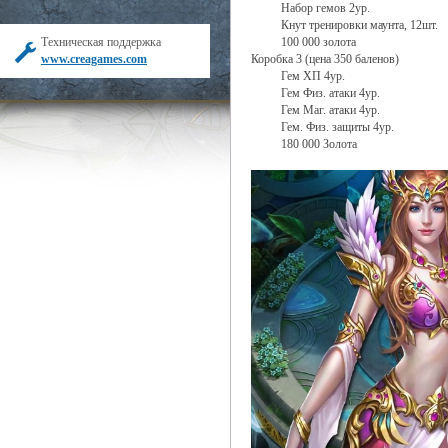
Набор гемов 2ур.
Кнут тренировки маунта, 12шт.
Техническая поддержка
100 000 золота
www.creagames.com
Коробка 3 (цена 350 баленов)
Гем ХП 4ур.
Гем Физ. атаки 4ур.
Гем Маг. атаки 4ур.
Гем. Физ. защиты 4ур.
180 000 Золота