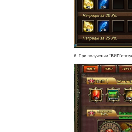
6. При получении
“
ВИП
”
стату