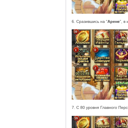
6. Сразившись на
“
Арене
”
, в
7. С 80 уровня Главного Пер