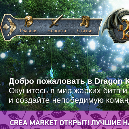
Главная
Новости
Статьи
Добро пожаловать в Dragon K
Окунитесь в мир жарких битв и
и создайте непобедимую коман