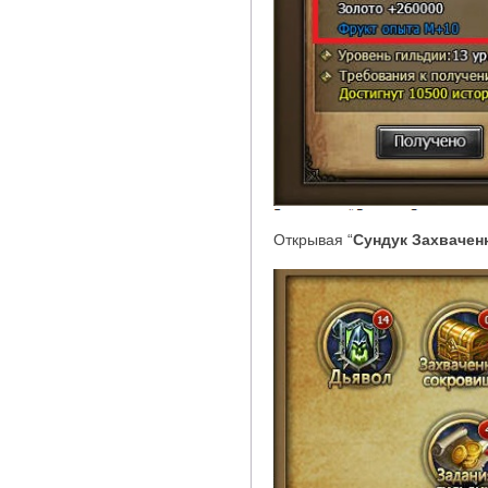
Открывая
“
Сундук Захвачен