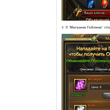
4. В
“
Магазине Гоблина
”
обм