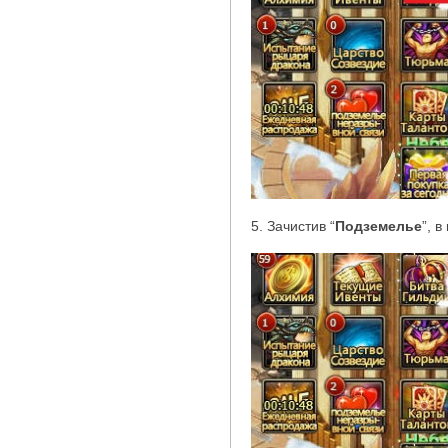
5. Зачистив
“
Подземелье
”
, в