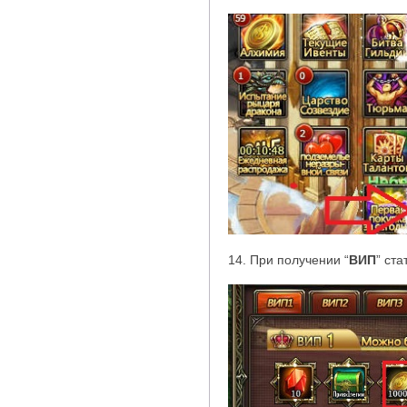
14. При получении
“
ВИП
”
ста