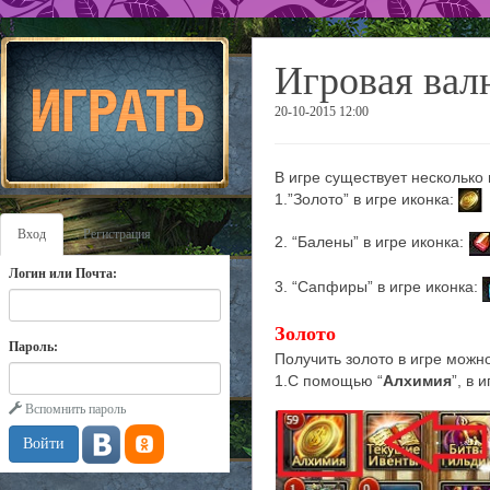
Игровая вал
20-10-2015 12:00
В игре существует несколько
1.”Золото” в игре иконка:
Вход
Регистрация
2. “Балены” в игре иконка:
Логин или Почта:
3. “Сапфиры” в игре иконка:
Золото
Пароль:
Получить золото в игре можн
1.С помощью
“
Алхимия
”
, в 
Вспомнить пароль