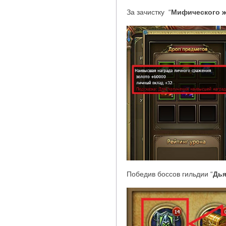
За зачистку
“
Мифического 
Победив боссов гильдии
“
Дь