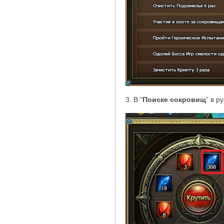
3. В
“
Поиске сокровищ
”
в р