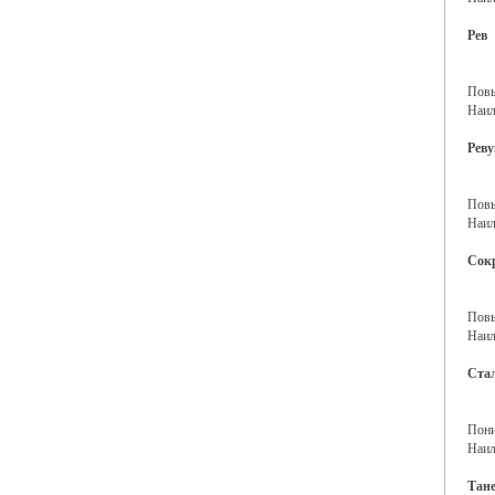
Рев
Повы
Наил
Реву
Повы
Наил
Сок
Повы
Наил
Ста
Пони
Наил
Тане