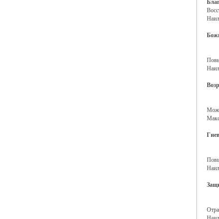
Благ
Восс
Наил
Божь
Повы
Наил
Воз
Можн
Макс
Гне
Повы
Наил
Защ
Отра
Наил