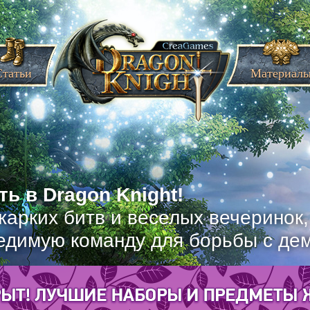
Статьи
Материал
ь в Dragon Knight!
жарких битв и веселых вечеринок
едимую команду для борьбы с де