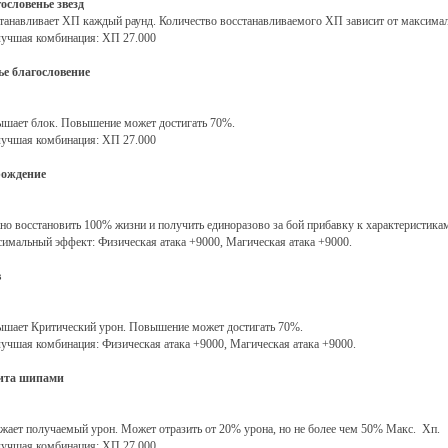
ословенье звезд
танавливает ХП каждый раунд. Количество восстанавливаемого ХП зависит от максимал
учшая комбинация: ХП 27.000
е благословение
шает блок. Повышение может достигать 70%.
учшая комбинация: ХП 27.000
рождение
о восстановить 100% жизни и получить единоразово за бой прибавку к характеристикам
имальный эффект: Физическая атака +9000, Магическая атака +9000.
в
шает Критический урон. Повышение может достигать 70%.
учшая комбинация: Физическая атака +9000, Магическая атака +9000.
ита шипами
жает получаемый урон. Может отразить от 20% урона, но не более чем 50% Макс. Хп.
учшая комбинация: ХП 27.000