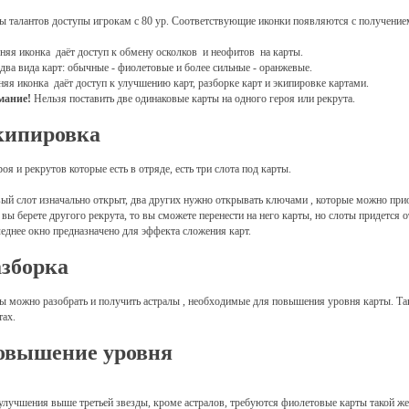
ы талантов доступы игрокам с 80 ур. Соответствующие иконки появляются с получение
няя иконка
даёт доступ к обмену осколков
и неофитов
на карты.
 два вида карт: обычные - фиолетовые и более сильные - оранжевые.
яя иконка
даёт доступ к улучшению карт, разборке карт и экипировке картами.
мание!
Нельзя поставить две одинаковые карты на одного героя или рекрута.
кипировка
роя и рекрутов которые есть в отряде, есть три слота под карты.
ый слот изначально открыт, два других нужно открывать ключами
,
которые можно прио
 вы берете другого рекрута, то вы сможете перенести на него карты, но слоты придется 
еднее окно предназначено для эффекта сложения карт.
зборка
ы можно разобрать и получить астралы
, необходимые для повышения уровня карты. Та
тах.
овышение уровня
улучшения выше третьей звезды, кроме астралов, требуются фиолетовые карты такой же