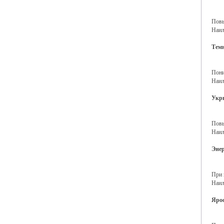
Повы
Наил
Тем
Пони
Наил
Укр
Повы
Наил
Энер
При 
Наил
Яро