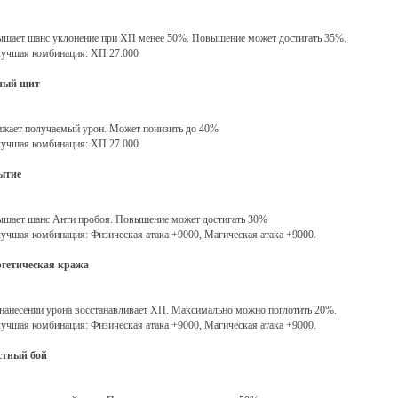
шает шанс уклонение при ХП менее 50%. Повышение может достигать 35%.
учшая комбинация: ХП 27.000
ный щит
жает получаемый урон. Может понизить до 40%
учшая комбинация: ХП 27.000
ытие
шает шанс Анти пробоя. Повышение может достигать 30%
учшая комбинация: Физическая атака +9000, Магическая атака +9000.
гетическая кража
нанесении урона восстанавливает ХП. Максимально можно поглотить 20%.
учшая комбинация: Физическая атака +9000, Магическая атака +9000.
стный бой