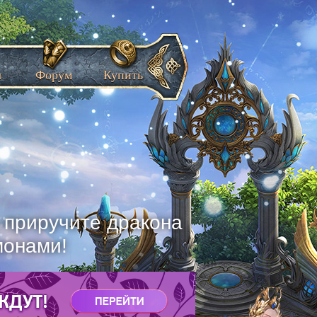
ы
Форум
Купить
, приручите дракона
монами!