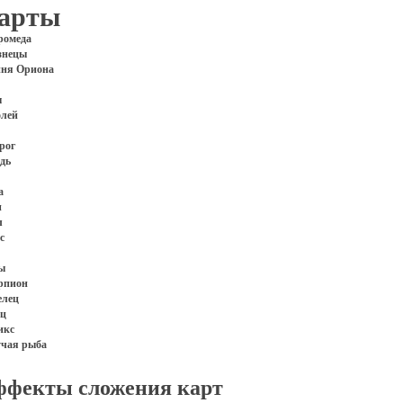
арты
ромеда
знецы
иня Ориона
ы
олей
рог
дь
а
н
л
с
ы
рпион
елец
ец
икс
учая рыба
ффекты сложения карт