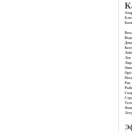
К
Анд
Бли
Бог
Вес
Вод
Дева
Козе
Лебе
Лев
Лир
Ове
Орё
Пега
Рак
Рыб
Ско
Стр
Тел
Фен
Лет
Э