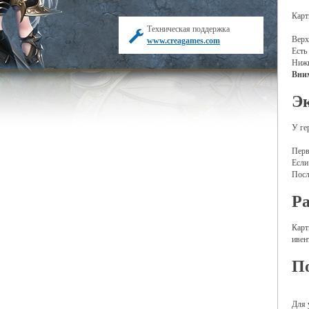
Карт
Техническая поддержка
Верх
www.creagames.com
Есть
Нижн
Вни
Э
У ге
Перв
Если
Посл
Ра
Карт
ивен
П
Для 