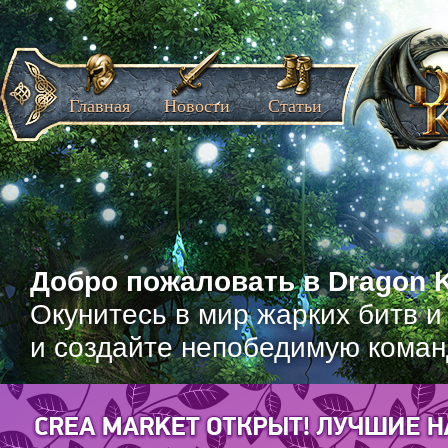
Главная
Новости
Статьи
Добро пожаловать в Dragon K
Окунитесь в мир жарких битв и
и создайте непобедимую коман