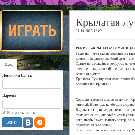
Крылатая лу
01-10-2015 12:00
РЕКРУТ «КРЫЛАТАЯ ЛУЧНИЦА
Рекруты – это важные помощники глав
уровни. Например, зелёный цвет – это
Одним из сильнейших рекрутов являет
Вход
Регистрация
ремесленника, который специализирова
семейного очага.
Логин или Почта:
Крылатая Лучница славилась своим бес
роскошными крыльями.
Пароль:
Хорошие времена длятся не долго. Го
жителей. В этот раз не обошла сторо
В день своего двенадцатилетия она пр
Вспомнить пароль
прогнало её сон, она выбежала и увиде
реке, чтобы начать тушить пожар, одн
пробираться в её голову…
Она стремительно подлетела к дому. 