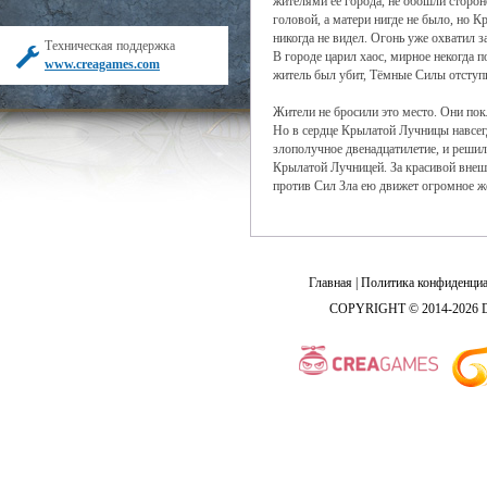
жителями её города, не обошли сторон
головой, а матери нигде не было, но 
никогда не видел. Огонь уже охватил
Техническая поддержка
В городе царил хаос, мирное некогда 
www.creagames.com
житель был убит, Тёмные Силы отступи
Жители не бросили это место. Они пок
Но в сердце Крылатой Лучницы навсегд
злополучное двенадцатилетие, и решил
Крылатой Лучницей. За красивой внешн
против Сил Зла ею движет огромное же
Главная
|
Политика конфиденциа
COPYRIGHT © 2014-2026