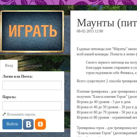
Маунты (пи
08-02-2015 12:00
Ездовые питомцы или “Маунты” имеют 
всей вашей команды. Попасть в меню 
Своего первого питомца вы полу
Вход
Регистрация
благодаря вашим стараниям и упо
герои подчиняли себе Феникса, а
Логин или Почта:
Всего существуют 2 способа трениров
Платная тренировка - для тренировки 
получить “Благословение Героя” (деся
Пароль:
Игроки до 40 уровня - 5 раз в день
Игроки от 40 до 59 уровня - 20 раз в д
Игроки от 60 до 79 уровня - 50 раз в д
Вспомнить пароль
Игроки от 80 уровня - ограничений не
Тренировка героя - для тренировки ис
“Благословение Героя” (десятикратный 