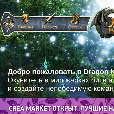
Главная
Новости
Статьи
Добро пожаловать в Dragon K
Окунитесь в мир жарких битв и
и создайте непобедимую коман