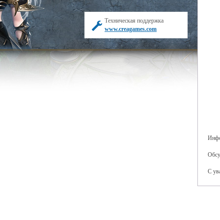
Техническая поддержка
www.creagames.com
Инфо
Обсу
С ув