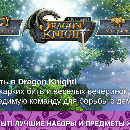
Статьи
Материал
ь в Dragon Knight!
жарких битв и веселых вечеринок
едимую команду для борьбы с де