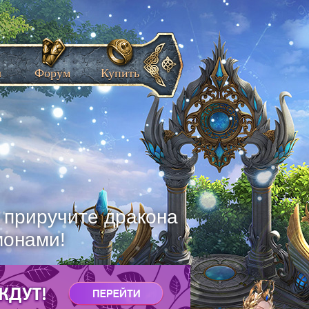
ы
Форум
Купить
, приручите дракона
монами!