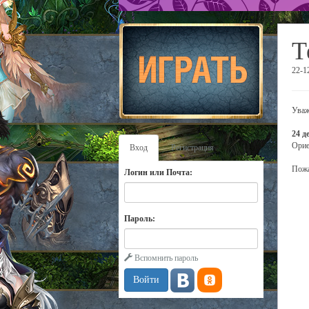
Т
22-1
Уваж
24 д
Орие
Вход
Регистрация
Пожа
Логин или Почта:
Пароль:
Вспомнить пароль