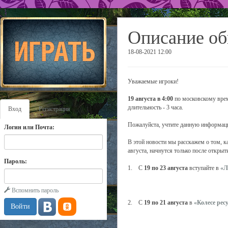
Описание об
18-08-2021 12:00
Уважаемые игроки!
19 августа в 4:00
по московскому врем
длительность - 3 часа.
Вход
Регистрация
Пожалуйста, учтите данную информаци
Логин или Почта:
В этой новости мы расскажем о том, к
августа, начнутся только после открыт
Пароль:
1. С
19 по 23 августа
вступайте в
«Л
Вспомнить пароль
2. С
19 по 21 августа
в
«Колесе рес