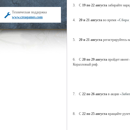
3. С
19 по 22 августа
забирайте наря
Техническая поддержка
www.creagames.com
4.
20 и 21 августа
во время
«Сбора
5.
20 и 21 августа
регистрируйтесь 
6. С
20 по 29 августа
пройдет ивент
Коралловый риф.
7. С
22 по 26 августа
в акции
«Забит
8. С
22 по 25 августа
вращайте руле