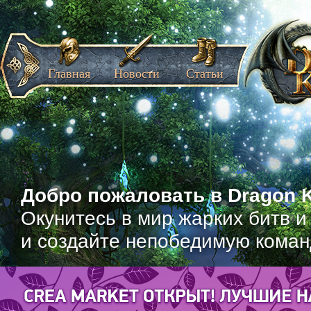
Главная
Новости
Статьи
Добро пожаловать в Dragon K
Окунитесь в мир жарких битв и
и создайте непобедимую коман