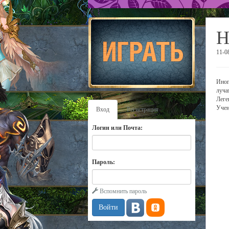
Н
11-0
Иног
луча
Леге
Учен
Вход
Регистрация
Логин или Почта:
Пароль:
Вспомнить пароль