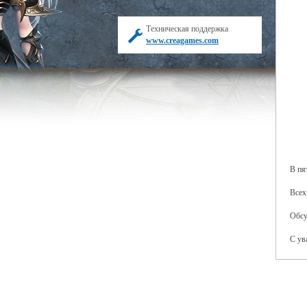
Техническая поддержка
www.creagames.com
В пя
Всех
Обсу
С ув