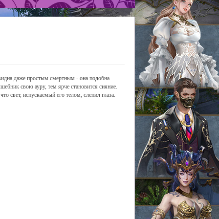
 видна даже простым смертным - она подобна
ебник свою ауру, тем ярче становится сияние.
что свет, испускаемый его телом, слепил глаза.