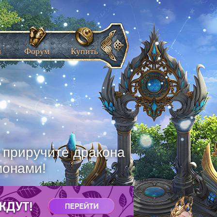
ы
Форум
Купить
, приручите дракона
монами!