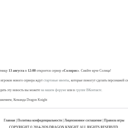
тницу
13 августа
в
12:00
откроется сервер
«Солярис»
. Сияйте ярче Солнца!
 игроков нового сервера ждут
стартовые ивенты
, которые помогут сделать персонажей с
дить эту новость вы можете
на нашем форуме
или в
группе ВКонтакте
.
ажением, Команда Dragon Knight
Главная
|
Политика конфиденциальности
|
Лицензионное соглашение
|
Правила игры
COPYRIGHT © 2014-2026 DRAGON KNIGHT. ALL RIGHTS RESERVED.