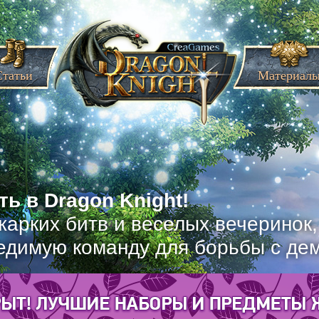
Статьи
Материал
ь в Dragon Knight!
жарких битв и веселых вечеринок
едимую команду для борьбы с де