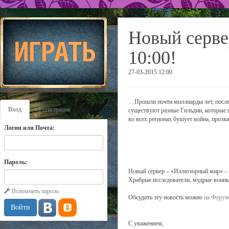
Новый серве
10:00!
27-03-2015 12:00
…Прошли почти миллиарды лет, после 
Вход
Регистрация
существуют разные Гильдии, которые п
во всех регионах бушует война, проз
Логин или Почта:
Пароль:
Новый сервер – «Иллюзорный мир» – 
Храбрые исследователи, мудрые воины
Вспомнить пароль
Обсудить эту новость можно
на Форум
С уважением,