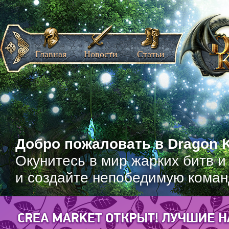
Главная
Новости
Статьи
Добро пожаловать в Dragon K
Окунитесь в мир жарких битв и
и создайте непобедимую коман