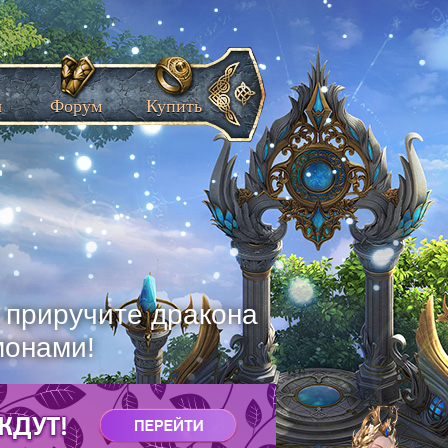
ы
Форум
Купить
, приручите дракона
монами!