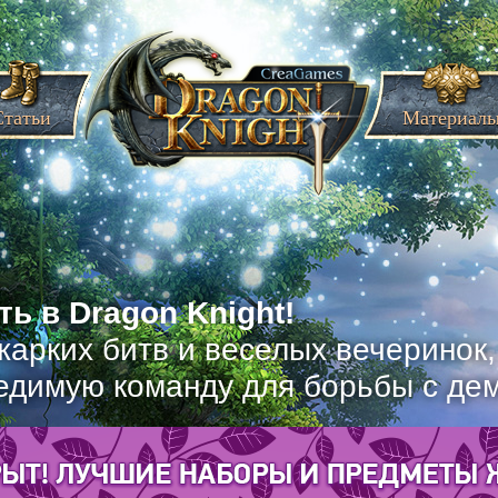
Статьи
Материал
ь в Dragon Knight!
жарких битв и веселых вечеринок
едимую команду для борьбы с де