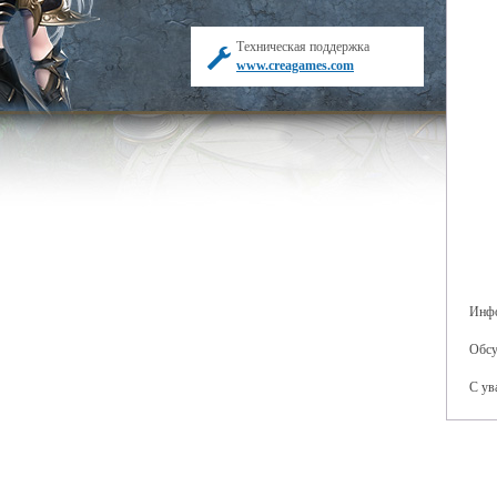
Техническая поддержка
www.creagames.com
Инфо
Обсу
С ув