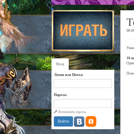
Т
08-0
Уваж
10 и
Орие
Вход
Регистрация
Пожа
Логин или Почта:
Пароль:
Вспомнить пароль