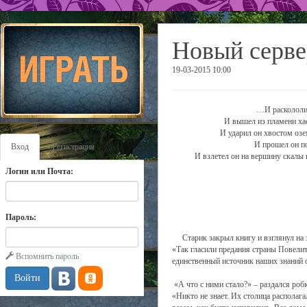
Новый серве
19-03-2015 10:00
…И раскололис
И вышел из пламени ха
И ударил он хвостом озе
И прошел он по
Вход
Регистрация
И взлетел он на вершину скалы
Логин или Почта:
Пароль:
Старик закрыл книгу и взглянул на з
«Так гласили предания страны Повелите
Вспомнить пароль
единственный источник наших знаний о
«А что с ними стало?» – раздался роб
«Никто не знает. Их столица располаг