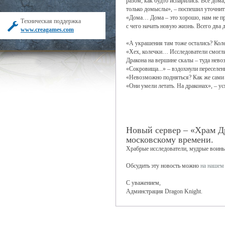
разом, как будто испарились. Все дома
только домыслы», – поспешил уточнить
«Дома… Дома – это хорошо, нам не при
Техническая поддержка
с чего начать новую жизнь. Всего два 
www.creagames.com
«А украшения там тоже остались? Коле
«Хех, колечки… Исследователи смогли 
Дракона на вершине скалы – туда нево
«Сокровища...» – вздохнули переселен
«Невозможно подняться? Как же сами ж
«Они умели летать. На драконах», – у
Новый сервер – «Храм Др
московскому времени.
Храбрые исследователи, мудрые воины
Обсудить эту новость можно
на нашем
С уважением,
Админстрация Dragon Knight.