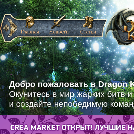
Главная
Новости
Статьи
Добро пожаловать в Dragon K
Окунитесь в мир жарких битв и
и создайте непобедимую коман