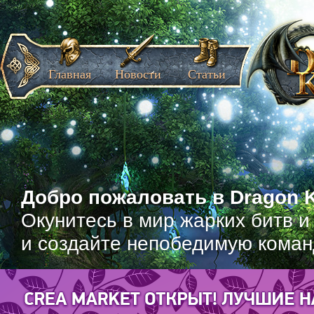
Главная
Новости
Статьи
Добро пожаловать в Dragon K
Окунитесь в мир жарких битв и
и создайте непобедимую коман