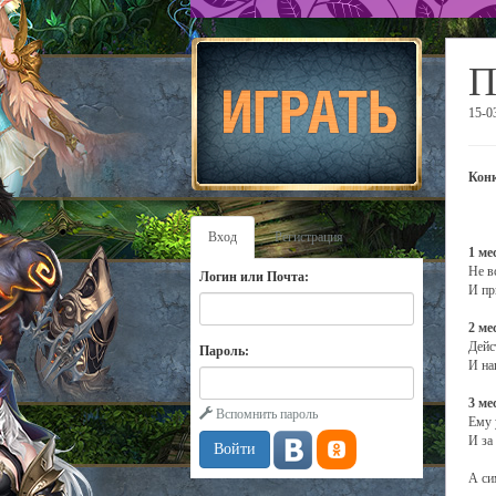
П
15-0
Конк
Вход
Регистрация
1 ме
Не в
Логин или Почта:
И пр
2 ме
Дейс
Пароль:
И на
3 ме
Вспомнить пароль
Ему 
И за
А си