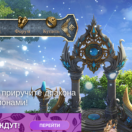
ы
Форум
Купить
, приручите дракона
монами!