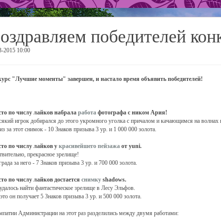
оздравляем победителей кон
3-2015 10:00
урс "Лучшие моменты" завершен, и настало время объявить победителей!
сто по числу лайков набрала
работа
фотографа с ником Ария!
сякий игрок добирался до этого укромного уголка с причалом и качающимся на волнах 
из за этот снимок - 10 Знаков призыва 3 ур. и 1 000 000 золота.
сто по числу лайков у
красивейшего пейзажа
от yuni.
твительно, прекрасное зрелище!
града за него - 7 Знаков призыва 3 ур. и 700 000 золота.
сто по числу лайков достается
снимку
shadows.
удалось найти фантастическое зрелище в Лесу Эльфов.
 это он получает 5 Знаков призыва 3 ур. и 500 000 золота.
мпатии Администрации на этот раз разделились между двумя работами: