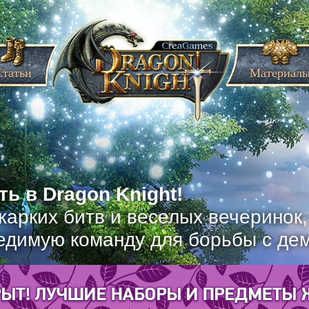
Статьи
Материал
ь в Dragon Knight!
жарких битв и веселых вечеринок
едимую команду для борьбы с де