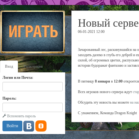
Новый серве
06-01-2021 12:00
Зачарованный лес, раскинувшийся на о
заходить далеко в глубь его дебрей и 
силой, об огромных цветах, распуска
истории будоражат фантазию и заставл
Вход
Регистрация
Логин или Почта:
В пятницу
8 января
в
12:00
откроется
Всех игроков нового сервера ждут
ста
Пароль:
Обсудить эту новость вы можете
на н
С уважением, Команда Dragon Knight
Вспомнить пароль