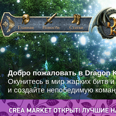
Главная
Новости
Статьи
Добро пожаловать в Dragon K
Окунитесь в мир жарких битв и
и создайте непобедимую коман