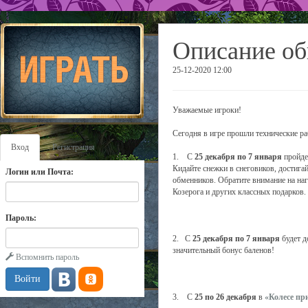
Описание об
25-12-2020 12:00
Уважаемые игроки!
Сегодня в игре прошли технические ра
Вход
Регистрация
1. С
25 декабря по 7 января
пройде
Кидайте снежки в снеговиков, достига
Логин или Почта:
обменников. Обратите внимание на наг
Козерога и других классных подарков.
Пароль:
2. С
25 декабря по 7 января
будет д
значительный бонус баленов!
Вспомнить пароль
3. С
25 по 26 декабря
в
«Колесе пр