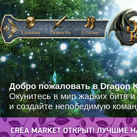
Главная
Новости
Статьи
Добро пожаловать в Dragon K
Окунитесь в мир жарких битв и
и создайте непобедимую коман