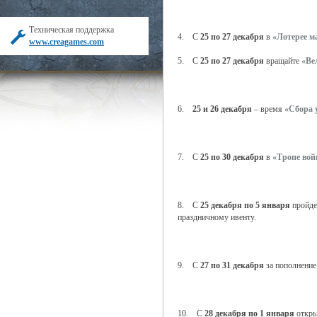
Техническая поддержка
4. С
25 по 27 декабря
в
«Лотерее м
www.creagames.com
5. С
25 по 27 декабря
вращайте
«Ве
6.
25 и 26 декабря
– время
«Сбора 
7. С
25 по 30 декабря
в
«Тропе во
8. С
25 декабря по 5 января
пройде
праздничному ивенту.
9. С
27 по 31 декабря
за пополнение
10. С
28 декабря по 1 января
откры