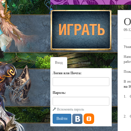
О
09-1
Уваж
Напо
рабо
Вход
Регистрация
Пожа
Логин или Почта:
В эт
на 1
Пароль:
1. 
Вспомнить пароль
2. 