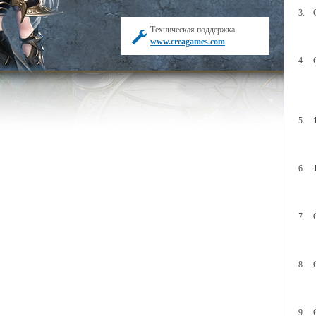
3. 
Техническая поддержка
www.creagames.com
4. 
5.
6.
7. 
8. 
9. 