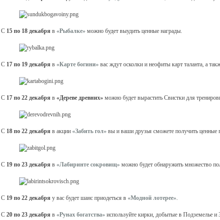
 С
15 по 18 декабря
в
«Рыбалке»
можно будет выудить ценные награды.
 С
17 по 19
декабря
в
«Карте богини»
вас ждут осколки и неофиты карт таланта, а так
 С
17 по 22 декабря
в
«Дереве древних»
можно будет вырастить Свистки для трениров
 С
18 по 22 декабря
в акции
«Забить гол»
вы и ваши друзья сможете получить ценные 
 С
19 по 23 декабря
в
«Лабиринте сокровищ»
можно будет обнаружить множество по
 С
19 по 22 декабря
у вас будет шанс приодеться в
«Модной лотерее»
.
 С
20 по 23 декабря
в
«Рунах богатства»
используйте кирки, добытые в Подземелье и З