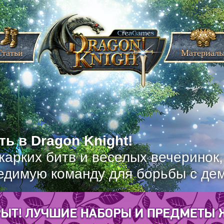
Статьи
Материал
ь в Dragon Knight!
жарких битв и веселых вечеринок
едимую команду для борьбы с де