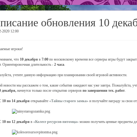
писание обновления 10 дека
2-2020 12:00
аемые игроки!
минаем, что
10 декабря
в
7:00
по московскому времени все серверы игры будут закрыт
т. Ориентировочная длительность -
2 часа
.
луйста, учтите данную информацию при планировании своей игровой активности.
ой новости мы расскажем о том, какие события ожидают нас уже завтра. Пожалуйста, уч
0 декабря,
начнутся только после открытия серверов
по завершении тех. работ
.
С
10 по 14 декабря
открывайте
«Тайны старого замка»
и получайте награду за свои о
С
10 по 12 декабря
в
«Колесе ресурсов питомца»
можно получить ценные предметы дл