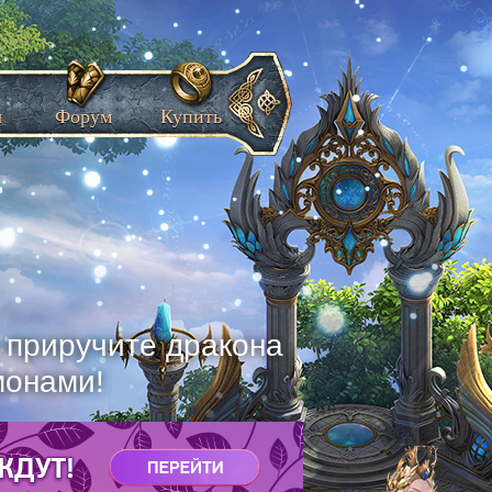
ы
Форум
Купить
, приручите дракона
монами!