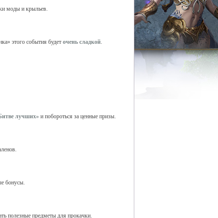
ки моды и крыльев.
чинка» этого события будет
очень сладкой
.
Битве лучших»
и побороться за ценные призы.
аленов.
ые бонусы.
чать полезные предметы для прокачки.