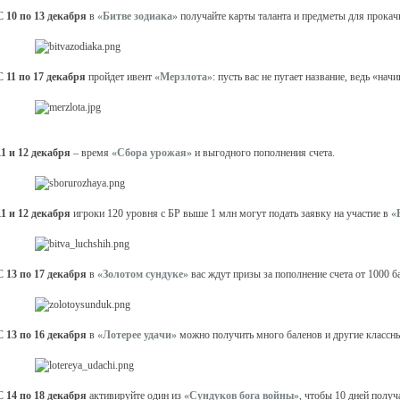
С
10 по 13 декабря
в
«Битве зодиака»
получайте карты таланта и предметы для прокач
С
11 по 17 декабря
пройдет ивент
«Мерзлота»
: пусть вас не пугает название, ведь «на
11 и 12 декабря
– время
«Сбора урожая»
и выгодного пополнения счета.
11 и 12 декабря
игроки 120 уровня с БР выше 1 млн могут подать заявку на участие в
«
С
13 по 17 декабря
в
«Золотом сундуке»
вас ждут призы за пополнение счета от 1000 б
С
13 по 16 декабря
в
«Лотерее удачи»
можно получить много баленов и другие классн
С
14 по 18 декабря
активируйте один из
«Сундуков бога войны»
, чтобы 10 дней полу