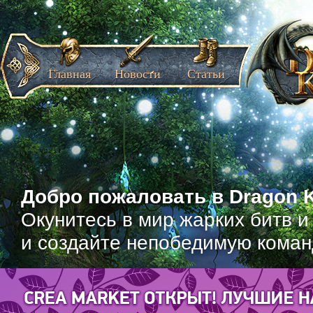
Главная
Новости
Статьи
Добро пожаловать в Dragon K
Окунитесь в мир жарких битв и
и создайте непобедимую коман