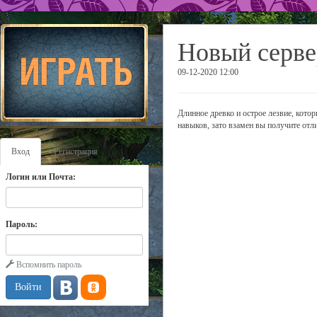
Новый серве
09-12-2020 12:00
Длинное древко и острое лезвие, кото
навыков, зато взамен вы получите отл
Вход
Регистрация
Логин или Почта:
Пароль:
Вспомнить пароль