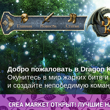
Главная
Новости
Статьи
Добро пожаловать в Dragon K
Окунитесь в мир жарких битв и
и создайте непобедимую коман