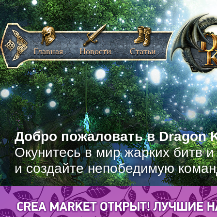
Главная
Новости
Статьи
Добро пожаловать в Dragon K
Окунитесь в мир жарких битв и
и создайте непобедимую коман