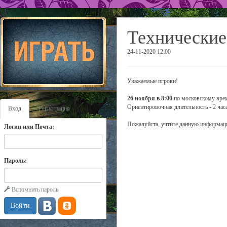
Технические
24-11-2020 12:00
Уважаемые игроки!
26 ноября в 8:00
по московскому врем
Ориентировочная длительность - 2 часа
Вход
Регистрация
Пожалуйста, учтите данную информаци
Логин или Почта:
Пароль:
Вспомнить пароль