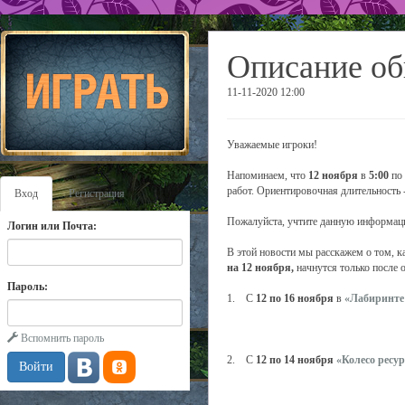
Описание об
11-11-2020 12:00
Уважаемые игроки!
Напоминаем, что
12 ноября
в
5:00
по 
работ. Ориентировочная длительность 
Вход
Регистрация
Пожалуйста, учтите данную информаци
Логин или Почта:
В этой новости мы расскажем о том, к
на 12 ноября,
начнутся только после 
Пароль:
1. С
12 по 16 ноября
в
«Лабиринте
Вспомнить пароль
2. С
12 по 14 ноября
«Колесо ресу