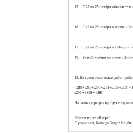
15. С
22 по 25 ноября
объявляется
16. С
22 по 25 ноября
в ивенте
«Раз
17. С
22 по 25 ноября
в
«Модной л
18.
25 и 26 ноября
во время
«Добыч
19. Во время технических работ пройд
[
s288
+s289+s290+s291+s292+s293] + 
s299 + s300 + s301
На слитых серверах пройдут специаль
Желаем приятной игры!
С уважением, Команда Dragon Knight