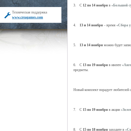
3. С
12 по 14 ноября
в
«Большой с
Техническая поддержка
www.creagames.com
4.
13 и 14 ноября
– время
«Сбора 
5.
13 и 14 ноября
можно будет запис
6. С
13 по 19 ноября
в ивенте
«Анг
предметы.
Новый комплект порадует любителей св
7. С
15 по 19 ноября
в акции
«Золо
8. С
15 по 18 ноября
заходите в
«Со