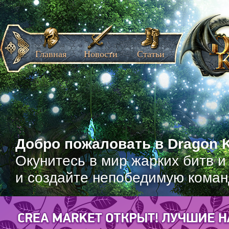
Главная
Новости
Статьи
Добро пожаловать в Dragon K
Окунитесь в мир жарких битв и
и создайте непобедимую коман