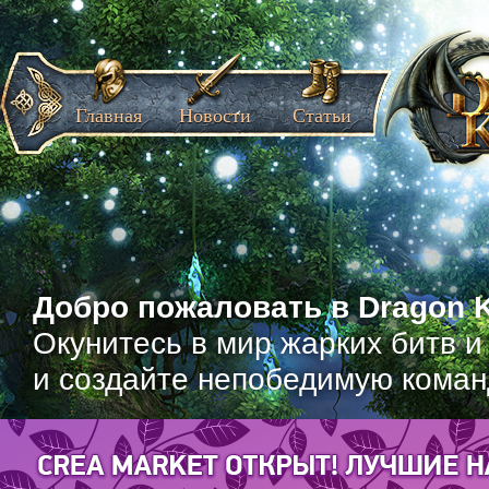
Главная
Новости
Статьи
Добро пожаловать в Dragon K
Окунитесь в мир жарких битв и
и создайте непобедимую коман