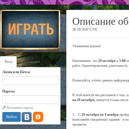
Описание об
28-10-2020 12:00
Уважаемые игроки!
Напоминаем, что
29 октября
в
5:00
по
Вход
Регистрация
работ. Ориентировочная длительность 
Логин или Почта:
Пожалуйста, учтите данную информаци
Пароль:
В этой новости мы расскажем о том, к
на 29 октября,
начнутся только после
Вспомнить пароль
1. С
29 октября по 4 ноября
пройду
выполняйте ежедневные задания - и п
предметы.