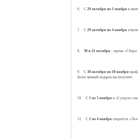
6. С
29 октября по 1 ноября
в ивен
7. С
29 октября по 4 ноября
участв
8.
30 и 31 октября
– время
«Сбора
9. С
30 октября по 10 ноября
пройд
более ценный подарок вы получите.
10. С
1 по 5 ноября
в
«Сундуке со
11. С
1 по 4 ноября
откроется
«Лот