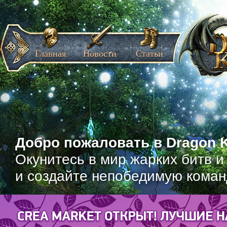
Главная
Новости
Статьи
Добро пожаловать в Dragon K
Окунитесь в мир жарких битв и
и создайте непобедимую коман