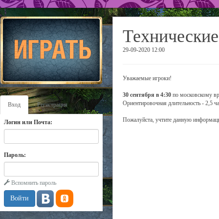
Технические
29-09-2020 12:00
Уважаемые игроки!
30 сентября в 4:30
по московскому вре
Ориентировочная длительность - 2,5 ча
Вход
Регистрация
Пожалуйста, учтите данную информаци
Логин или Почта:
Пароль:
Вспомнить пароль