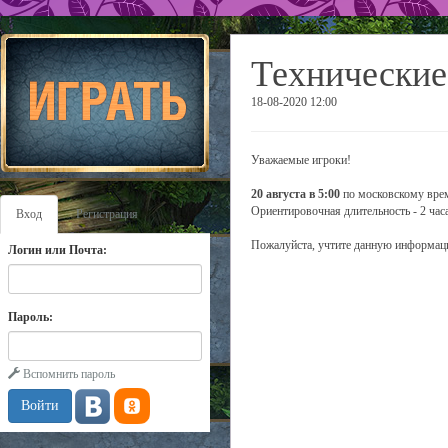
Технические
18-08-2020 12:00
Уважаемые игроки!
20 августа в 5:00
по московскому врем
Ориентировочная длительность - 2 часа
Вход
Регистрация
Пожалуйста, учтите данную информаци
Логин или Почта:
Пароль:
Вспомнить пароль