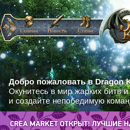
Главная
Новости
Статьи
Добро пожаловать в Dragon K
Окунитесь в мир жарких битв и
и создайте непобедимую коман