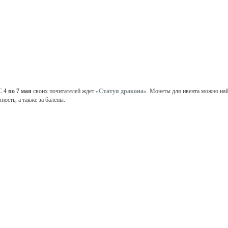
С
4 по 7 мая
своих почитателей ждет
«Статуя дракона»
. Монеты для ивента можно найт
вность, а также за балены.