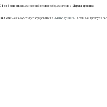
С
1 по 6 мая
открываем садовый сезон и собираем плоды с
«Дерева древних»
.
2 и 3 мая
можно будет зарегистрироваться в
«Битве лучших»
, а сами бои пройдут в п