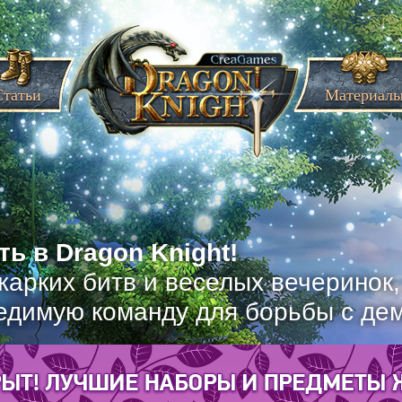
Статьи
Материал
ь в Dragon Knight!
жарких битв и веселых вечеринок
едимую команду для борьбы с де