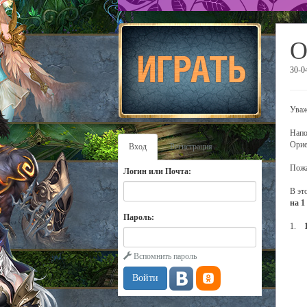
О
30-0
Уваж
Напо
Орие
Вход
Регистрация
Пожа
Логин или Почта:
В эт
на 1
Пароль:
1.
Вспомнить пароль