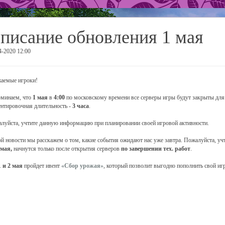
писание обновления 1 мая
4-2020 12:00
аемые игроки!
минаем, что
1 мая
в
4:00
по московскому времени все серверы игры будут закрыты для 
нтировочная длительность -
3 часа
.
луйста, учтите данную информацию при планировании своей игровой активности.
ой новости мы расскажем о том, какие события ожидают нас уже завтра. Пожалуйста, уч
 мая,
начнутся только после открытия серверов
по завершении тех. работ
.
1 и 2 мая
пройдет ивент
«Сбор урожая»
, который позволит выгодно пополнить свой игр