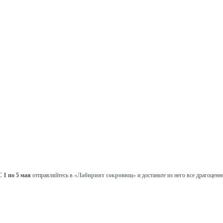
С
1 по 5 мая
отправляйтесь в
«Лабиринт сокровищ»
и достаньте из него все драгоценн