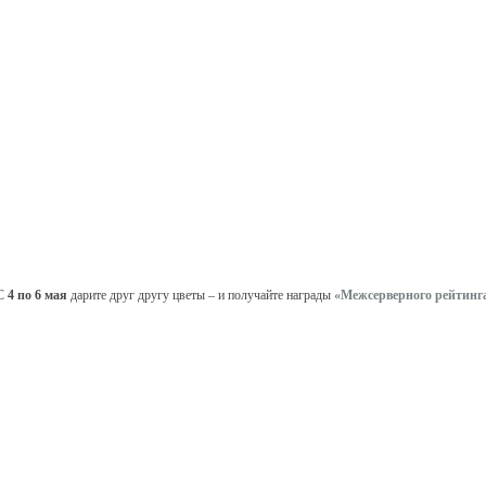
С
4 по 6 мая
дарите друг другу цветы – и получайте награды
«Межсерверного рейтинга