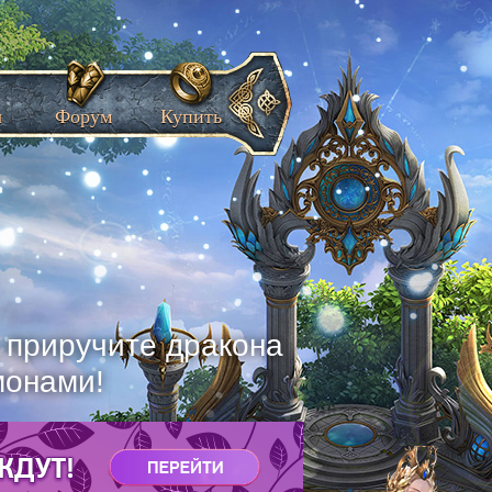
ы
Форум
Купить
, приручите дракона
монами!