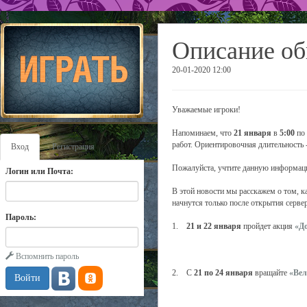
Описание об
20-01-2020 12:00
Уважаемые игроки!
Напоминаем, что
21 января
в
5:00
по 
работ. Ориентировочная длительность 
Вход
Регистрация
Пожалуйста, учтите данную информаци
Логин или Почта:
В этой новости мы расскажем о том, к
начнутся только после открытия серв
Пароль:
1.
21 и 22 января
пройдет акция
«Д
Вспомнить пароль
2. С
21 по 24 января
вращайте
«Вел