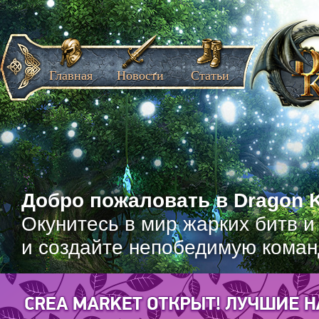
Главная
Новости
Статьи
Добро пожаловать в Dragon K
Окунитесь в мир жарких битв и
и создайте непобедимую коман