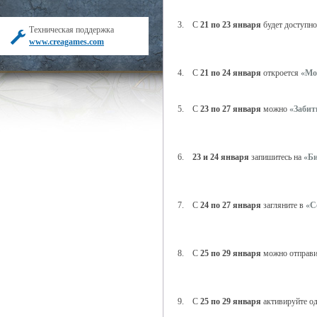
3. С
21 по 23 января
будет доступн
Техническая поддержка
www.creagames.com
4. С
21 по 24 января
откроется
«Мо
5. С
23 по 27 января
можно
«Забит
6.
23 и 24 января
запишитесь на
«Б
7. С
24 по 27 января
загляните в
«С
8. С
25 по 29 января
можно отправи
9. С
25 по 29 января
активируйте од