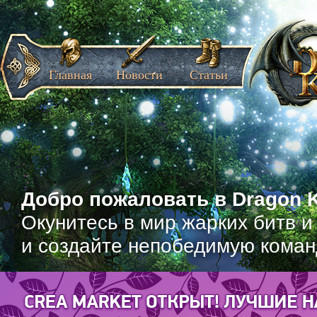
Главная
Новости
Статьи
Добро пожаловать в Dragon K
Окунитесь в мир жарких битв и
и создайте непобедимую коман