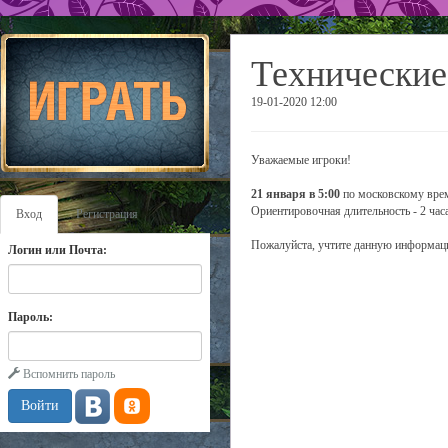
Технические
19-01-2020 12:00
Уважаемые игроки!
21 января в 5:00
по московскому врем
Ориентировочная длительность - 2 часа
Вход
Регистрация
Пожалуйста, учтите данную информаци
Логин или Почта:
Пароль:
Вспомнить пароль