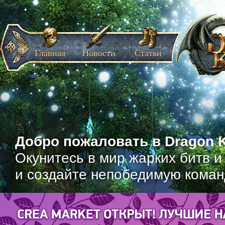
Главная
Новости
Статьи
Добро пожаловать в Dragon K
Окунитесь в мир жарких битв и
и создайте непобедимую коман