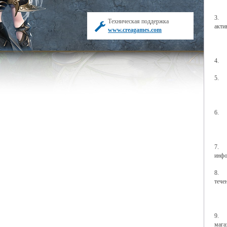
3.
Техническая поддержка
акти
www.creagames.com
4.
5.
6.
7.
инфо
8.
тече
9.
мага