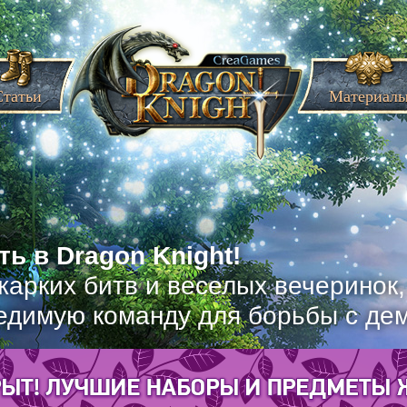
Статьи
Материал
ь в Dragon Knight!
жарких битв и веселых вечеринок
едимую команду для борьбы с де