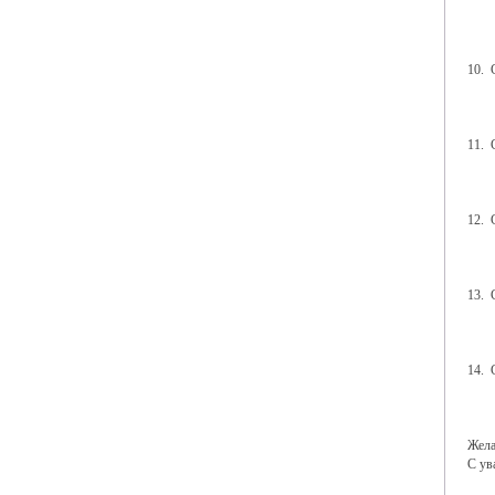
10.
11.
12.
13.
14.
Жела
С ув