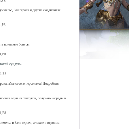
дземелье, Зал героев и другие ежедневные
те приятные бонусы.
лотой сундук»
рокачайте своего персонажа! Подробная
вировав один из сундуков, получать награды в
емелье и Зале героев, а также в игровом