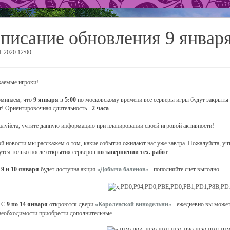
писание обновления 9 январ
1-2020 12:00
аемые игроки!
минаем, что
9 января
в
5:00
по московскому времени все серверы игры будут закрыты 
т! Ориентировочная длительность -
2 часа
.
луйста, учтите данную информацию при планировании своей игровой активности!
ой новости мы расскажем о том, какие события ожидают нас уже завтра. Пожалуйста, уч
утся только после открытия серверов
по завершении тех. работ
.
.
9 и 10 января
будет доступна акция
«Добыча баленов»
- пополняйте счет выгодно
 С
9 по 14 января
откроются двери
«Королевской винодельни»
- ежедневно вы может
необходимости приобрести дополнительные.