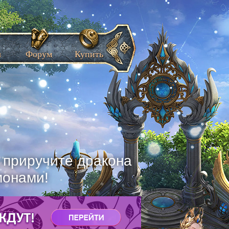
ы
Форум
Купить
, приручите дракона
монами!