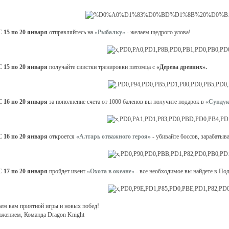
 С
15 по 20 января
отправляйтесь на
«Рыбалку»
- желаем щедрого улова!
 С
15 по 20 января
получайте свистки тренировки питомца с
«Дерева древних».
 С
16 по 20 января
за пополнение счета от 1000 баленов вы получите подарок в
«Сундук
 С
16 по 20 января
откроется
«Алтарь отважного героя»
- убивайте боссов, зарабатыв
 С
17 по 20 января
пройдет ивент
«Охота в океане»
- все необходимое вы найдете в Под
ем вам приятной игры и новых побед!
ажением, Команда Dragon Knight