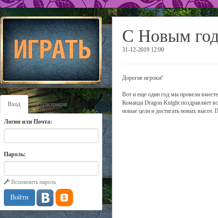
С Новым го
31-12-2019 12:00
Дорогие игроки!
Вот и еще один год мы провели вместе
Команда Dragon Knight поздравляет в
Вход
Регистрация
новые цели и достигать новых высот. П
Логин или Почта:
Пароль:
Вспомнить пароль