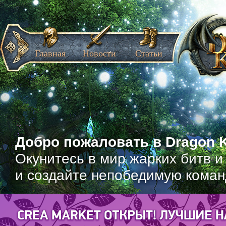
Главная
Новости
Статьи
Добро пожаловать в Dragon K
Окунитесь в мир жарких битв и
и создайте непобедимую коман