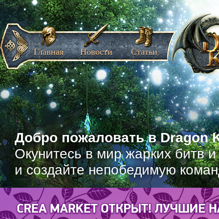
Главная
Новости
Статьи
Добро пожаловать в Dragon K
Окунитесь в мир жарких битв и
и создайте непобедимую коман