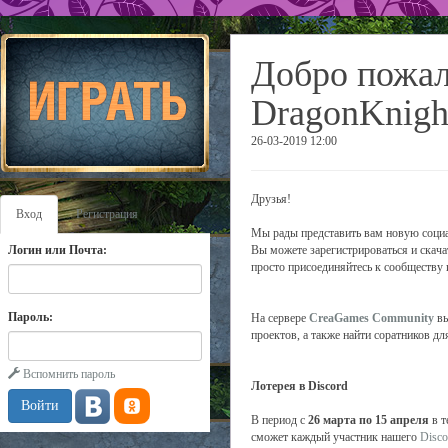
Добро пожал
DragonKnigh
26-03-2019 12:00
Друзья!
Вход
Регистрация
Мы рады представить вам новую соц
Логин или Почта:
Вы можете зарегистрироваться и скачат
просто присоединяйтесь к сообществу 
Пароль:
На сервере
CreaGames Community
вы
проектов, а также найти соратников дл
Вспомнить пароль
Лотерея в Discord
В период с
26 марта по 15 апреля
в 
сможет каждый участник нашего
Disco