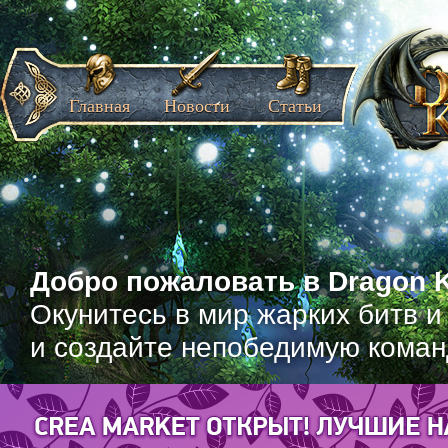
Главная
Новости
Статьи
Добро пожаловать в Dragon K
Окунитесь в мир жарких битв и
и создайте непобедимую коман