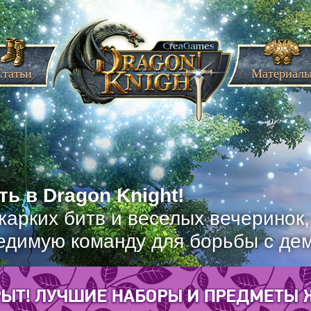
Статьи
Материал
ь в Dragon Knight!
жарких битв и веселых вечеринок
едимую команду для борьбы с де