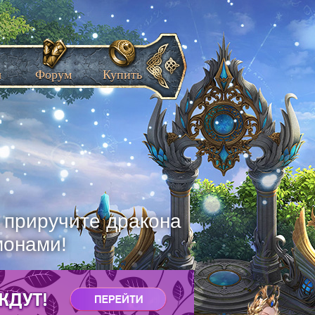
ы
Форум
Купить
, приручите дракона
монами!