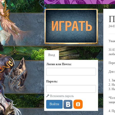
П
24-0
Уваж
31.0
люби
Вход
Регистрация
Пере
Логин или Почта:
Для 
1. З
Пароль:
2. Н
3. Н
Вспомнить пароль
*Есл
защи
4. П