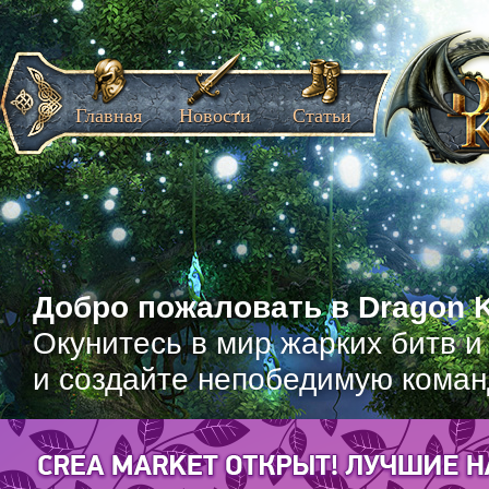
Главная
Новости
Статьи
Добро пожаловать в Dragon K
Окунитесь в мир жарких битв и
и создайте непобедимую коман