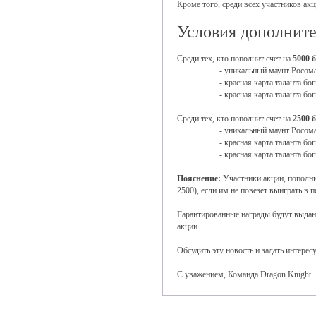
Кроме того, среди всех участников ак
Условия дополнит
Среди тех, кто пополнит счет на
5000 
- уникальный маунт Росома
- красная карта таланта б
- красная карта таланта бо
Среди тех, кто пополнит счет на
2500 
- уникальный маунт Росома
- красная карта таланта б
- красная карта таланта бо
Пояснение:
Участники акции, пополнив
2500), если им не повезет выиграть в
Гарантированные награды будут выданы
акции.
Обсудить эту новость и задать интер
С уважением, Команда Dragon Knight