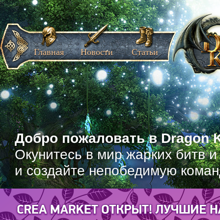
Главная
Новости
Статьи
Добро пожаловать в Dragon K
Окунитесь в мир жарких битв и
и создайте непобедимую коман