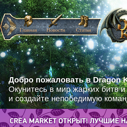
Главная
Новости
Статьи
Добро пожаловать в Dragon K
Окунитесь в мир жарких битв и
и создайте непобедимую коман