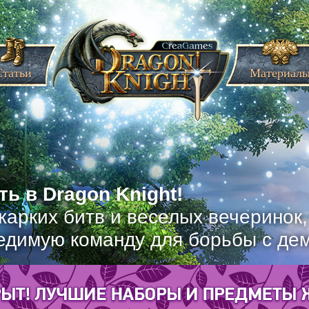
Статьи
Материал
ь в Dragon Knight!
жарких битв и веселых вечеринок
едимую команду для борьбы с де