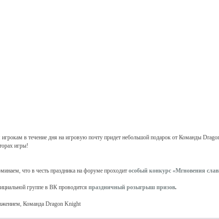
 игрокам в течение дня на игровую почту придет небольшой подарок от Команды Dragon
торах игры!
минаем, что в честь праздника на форуме проходит
особый конкурс «Мгновения сла
ициальной группе в ВК проводится
праздничный розыгрыш призов
.
ажением, Команда Dragon Knight