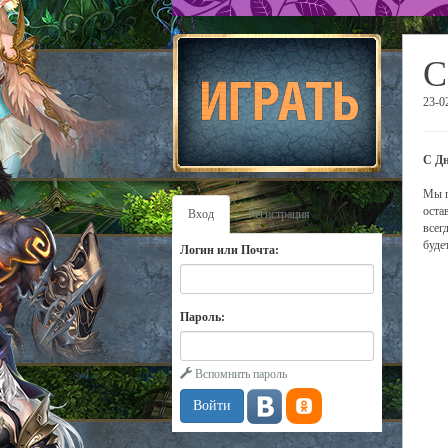
С
23-0
С Дн
Мы п
оста
Вход
Регистрация
всег
буде
Логин или Почта:
Пароль:
Вспомнить пароль