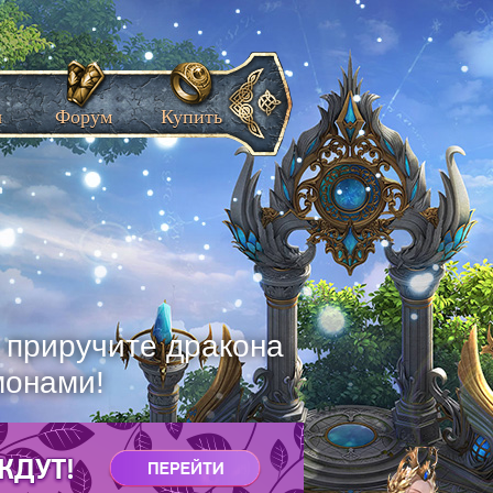
ы
Форум
Купить
, приручите дракона
монами!