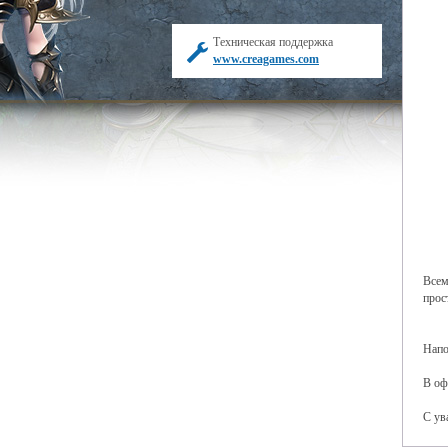
Техническая поддержка
www.creagames.com
Всем
прос
Напо
В оф
С ув