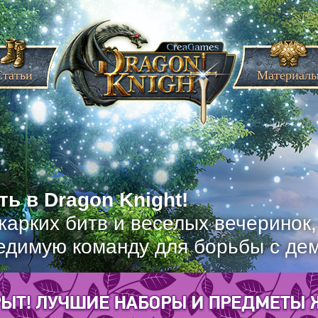
Статьи
Материал
ь в Dragon Knight!
жарких битв и веселых вечеринок
едимую команду для борьбы с де