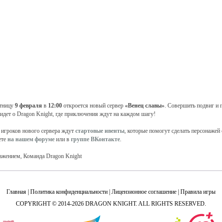
тницу
9 февраля
в
12:00
откроется новый сервер
«Венец славы»
. Совершить подвиг и п
 идет о Dragon Knight, где приключения ждут на каждом шагу!
 игроков нового сервера ждут
стартовые ивенты
, которые помогут сделать персонажей
ете
на
нашем форуме
или в
группе ВКонтакте
.
ажением, Команда Dragon Knight
Главная
|
Политика конфиденциальности
|
Лицензионное соглашение
|
Правила игры
COPYRIGHT © 2014-2026 DRAGON KNIGHT. ALL RIGHTS RESERVED.