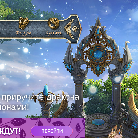
ы
Форум
Купить
, приручите дракона
монами!