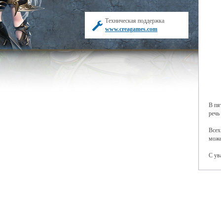
Техническая поддержка
www.creagames.com
В пя
речь
Всех
мож
С ув