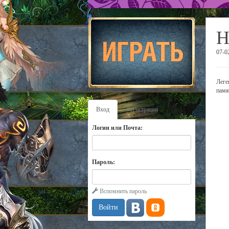
Н
07-0
Леге
памя
Вход
Регистрация
Логин или Почта:
Пароль:
Вспомнить пароль