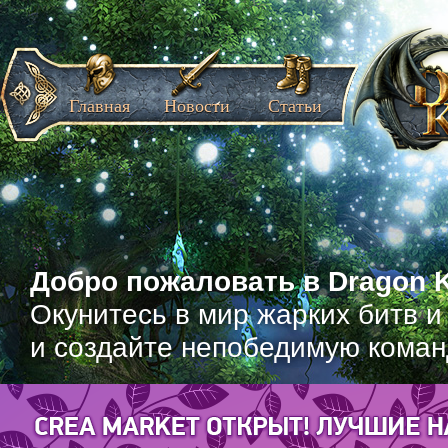
Главная
Новости
Статьи
Добро пожаловать в Dragon K
Окунитесь в мир жарких битв и
и создайте непобедимую коман