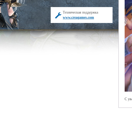
Техническая поддержка
www.creagames.com
С ув