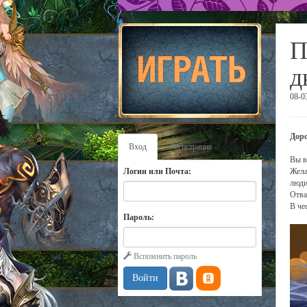
П
д
08-0
Доро
Вход
Регистрация
Вы в
Логин или Почта:
Жела
люди
Отва
В че
Пароль:
Вспомнить пароль