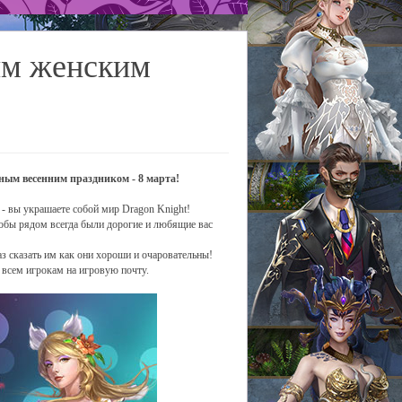
ым женским
тным весенним праздником - 8 марта!
 - вы украшаете собой мир Dragon Knight!
тобы рядом всегда были дорогие и любящие вас
аз сказать им как они хороши и очаровательны!
 всем игрокам на игровую почту.