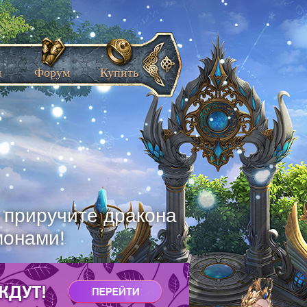
ы
Форум
Купить
, приручите дракона
монами!