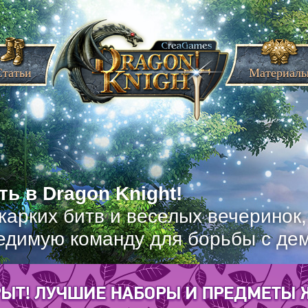
Статьи
Материал
ь в Dragon Knight!
жарких битв и веселых вечеринок
едимую команду для борьбы с де