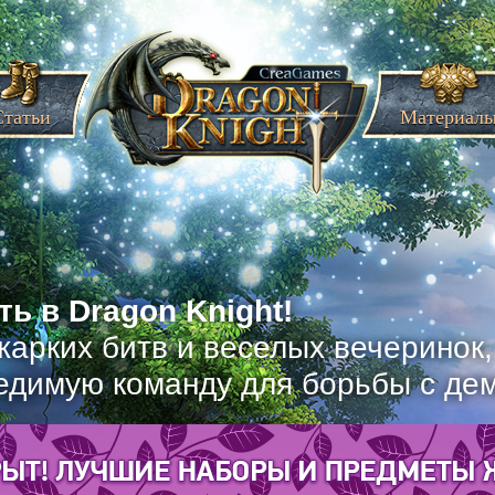
Статьи
Материал
ь в Dragon Knight!
жарких битв и веселых вечеринок
едимую команду для борьбы с де