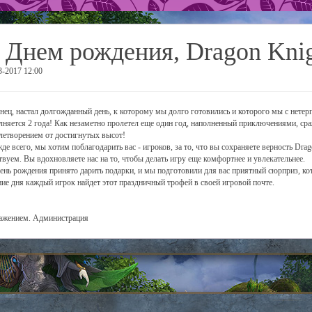
 Днем рождения, Dragon Knig
3-2017 12:00
нец, настал долгожданный день, к которому мы долго готовились и которого мы с нете
лняется 2 года! Как незаметно пролетел еще один год, наполненный приключениями, ср
летворением от достигнутых высот!
де всего, мы хотим поблагодарить вас - игроков, за то, что вы сохраняете верность Dra
твуем. Вы вдохновляете нас на то, чтобы делать игру еще комфортнее и увлекательнее.
ень рождения принято дарить подарки, и мы подготовили для вас приятный сюрприз, кот
ние дня каждый игрок найдет этот праздничный трофей в своей игровой почте.
ажением. Администрация