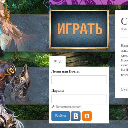
С
06-0
Нако
испо
удов
Преж
Вход
Регистрация
чувс
На Д
Логин или Почта:
тече
С ув
Пароль:
Вспомнить пароль