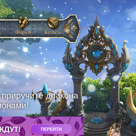
ы
Форум
Купить
, приручите дракона
монами!