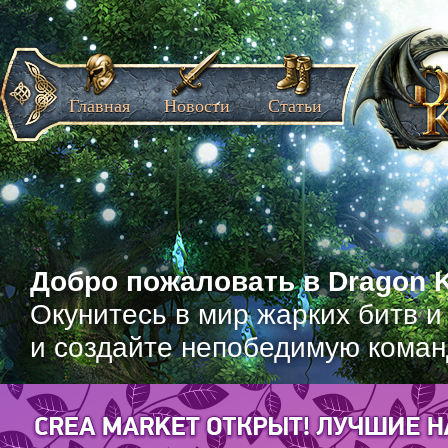
Главная
Новости
Статьи
Добро пожаловать в Dragon K
Окунитесь в мир жарких битв и
и создайте непобедимую коман