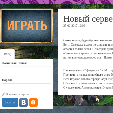
Новый серве
25-02-2017 12:00
Сотни миров, будто бусины, нанизаны 
Боги. Ожерелье вьется по спирали, и 
остается только пепел. Некоторые бус
обитающие в крепости под названием В
Вход
Регистрация
не подчиняется даже времени. Пламя В
Логин или Почта:
В понедельник 27 февраля в 12:00 отк
Проникни в тайны волшебного мира Dr
Всех игроков нового сервера ждут
ста
Пароль:
Обсудить эту новость вы можете
на н
С уважением, Администрация Dragon 
Вспомнить пароль