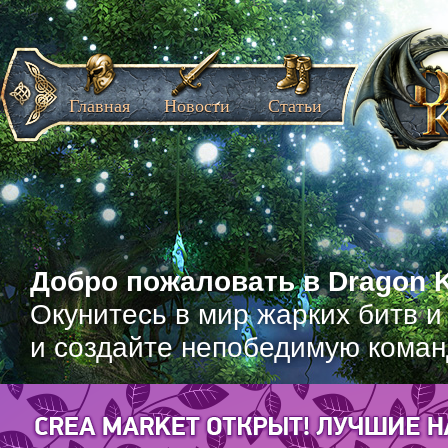
Главная
Новости
Статьи
Добро пожаловать в Dragon K
Окунитесь в мир жарких битв и
и создайте непобедимую коман