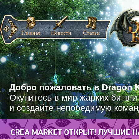
Главная
Новости
Статьи
Добро пожаловать в Dragon K
Окунитесь в мир жарких битв и
и создайте непобедимую коман