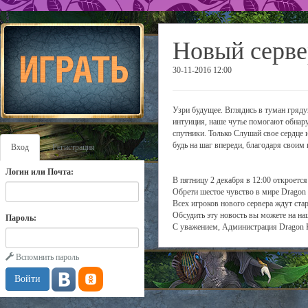
Новый серве
30-11-2016 12:00
Узри будущее. Вглядись в туман гряду
интуиция, наше чутье помогают обнар
спутники. Только Слушай свое сердце 
будь на шаг впереди, благодаря своим
Вход
Регистрация
Логин или Почта:
В пятницу 2 декабря в 12:00 откроетс
Обрети шестое чувство в мире Dragon 
Всех игроков нового сервера ждут ста
Обсудить эту новость вы можете на н
Пароль:
С уважением, Администрация Dragon 
Вспомнить пароль