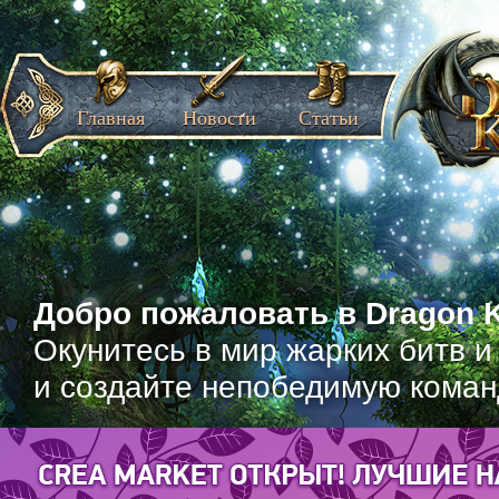
Главная
Новости
Статьи
Добро пожаловать в Dragon K
Окунитесь в мир жарких битв и
и создайте непобедимую коман