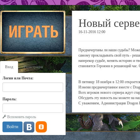
Новый серве
16-11-2016 12:00
Предначертаны ли наши судьбы? Можем
самому прокладывать свой путь - решае
наперекор судьбе, менять историю и тв
становятся Героями в решающий час. С
Вход
Регистрация
Логин или Почта:
В пятницу 18 ноября в 12:00 откроетс
Измени предначертанное вместе с Drag
Всех игроков нового сервера ждут ста
Обсудить эту новость вы можете на н
Пароль:
С уважением, Администрация Dragon 
Вспомнить пароль