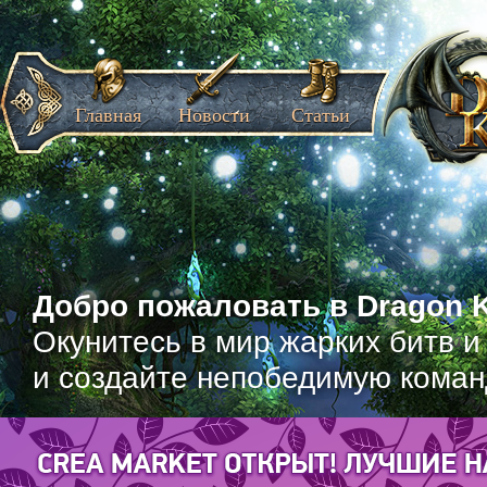
Главная
Новости
Статьи
Добро пожаловать в Dragon K
Окунитесь в мир жарких битв и
и создайте непобедимую коман