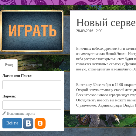
Новый серве
28-09-2016 12:00
В ночных небесах древние Боги зажига
ознаменует начало Новой Эпохи. Наст
неба расправляют крылья, свет будит 
готовятся вступить в схватку с Древни
Вход
Регистрация
новую, справедливую и волшебную Эр
Логин или Почта:
В пятницу 30 сентября в 12:00 откроет
Открой новую страницу старой легенд
Всех игроков нового сервера ждут ста
Пароль:
Обсудить эту новость вы можете на н
С уважением, Администрация Dragon 
Вспомнить пароль