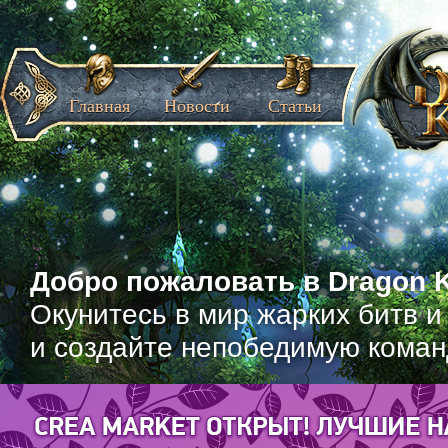
Главная
Новости
Статьи
Добро пожаловать в Dragon K
Окунитесь в мир жарких битв и
и создайте непобедимую коман