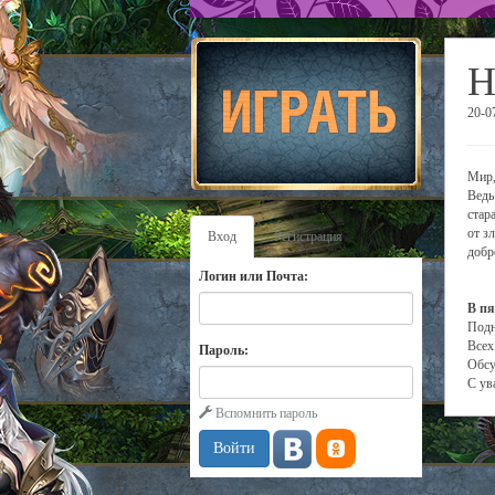
Н
20-0
Мир,
Ведь
стар
от з
Вход
Регистрация
добр
Логин или Почта:
В пя
Подн
Всех
Пароль:
Обсу
С ув
Вспомнить пароль