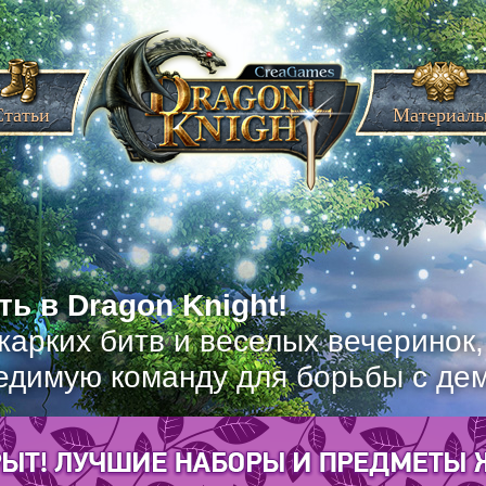
Статьи
Материал
ь в Dragon Knight!
жарких битв и веселых вечеринок
едимую команду для борьбы с де