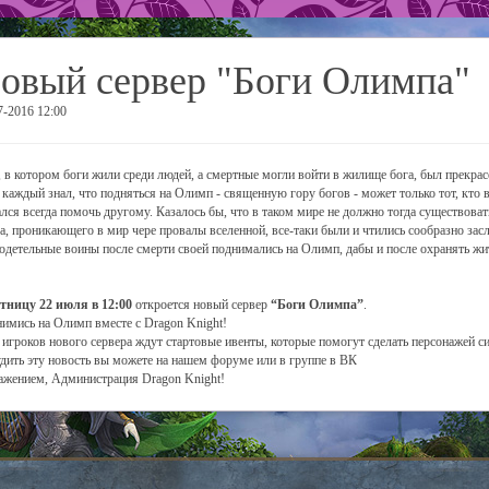
овый сервер "Боги Олимпа"
7-2016 12:00
 в котором боги жили среди людей, а смертные могли войти в жилище бога, был прекра
 каждый знал, что подняться на Олимп - священную гору богов - может только тот, кто 
ался всегда помочь другому. Казалось бы, что в таком мире не должно тогда существова
ла, проникающего в мир чере провалы вселенной, все-таки были и чтились сообразно за
одетельные воины после смерти своей поднимались на Олимп, дабы и после охранять жи
тницу 22 июля в 12:00
откроется новый сервер
“Боги Олимпа”
.
имись на Олимп вместе с Dragon Knight!
 игроков нового сервера ждут стартовые ивенты, которые помогут сделать персонажей с
дить эту новость вы можете на нашем форуме или в группе в ВК
ажением, Администрация Dragon Knight!