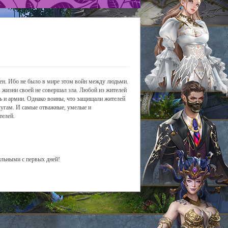
сен. Ибо не было в мире этом войн между людьми.
в жизни своей не совершал зла. Любой из жителей
ть и армии. Однако воины, что защищали жителей
слугам. И самые отважные, умелые и
телей.
ильными с первых дней!