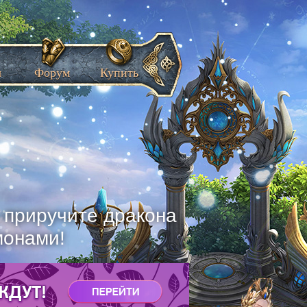
ы
Форум
Купить
, приручите дракона
монами!