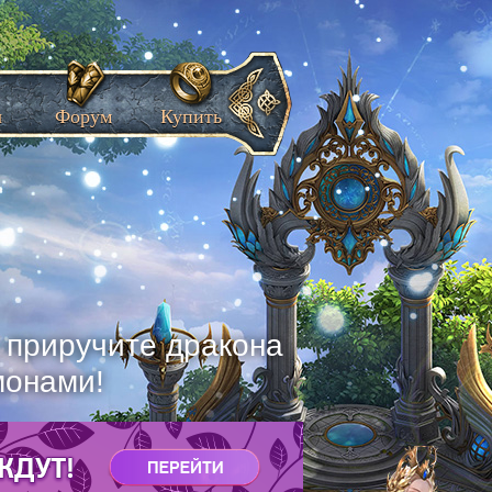
ы
Форум
Купить
, приручите дракона
монами!