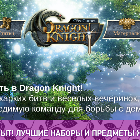
Статьи
Материал
ь в Dragon Knight!
жарких битв и веселых вечеринок
едимую команду для борьбы с де