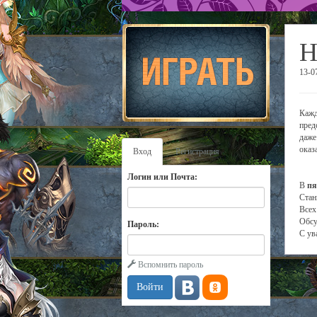
Н
13-0
Кажд
пред
даже
оказ
Вход
Регистрация
Логин или Почта:
В
пя
Стан
Всех
Обсу
Пароль:
С ув
Вспомнить пароль