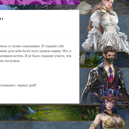
"
аться со своим сокровищем. И страшно себе
икие дети неба более всего ценили знания. Нет, и
 начинали мстить. И не было страшнее участи, чем
оих поступках.
 сильными с первых дней!