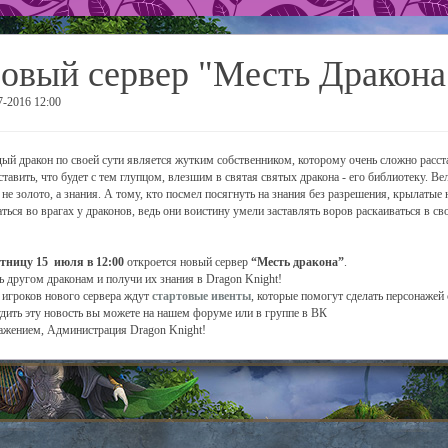
овый сервер "Месть Дракона
7-2016 12:00
ый дракон по своей сути является жутким собственником, которому очень сложно расст
ставить, что будет с тем глупцом, влезшим в святая святых дракона - его библиотеку. Вел
 не золото, а знания. А тому, кто посмел посягнуть на знания без разрешения, крылатые
аться во врагах у драконов, ведь они воистину умели заставлять воров раскаиваться в св
тницу 15 июля в 12:00
откроется новый сервер
“Месть дракона”
.
ь другом драконам и получи их знания в Dragon Knight!
 игроков нового сервера ждут
стартовые ивенты
, которые помогут сделать персонажей
дить эту новость вы можете на нашем форуме или в группе в ВК
ажением, Администрация Dragon Knight!